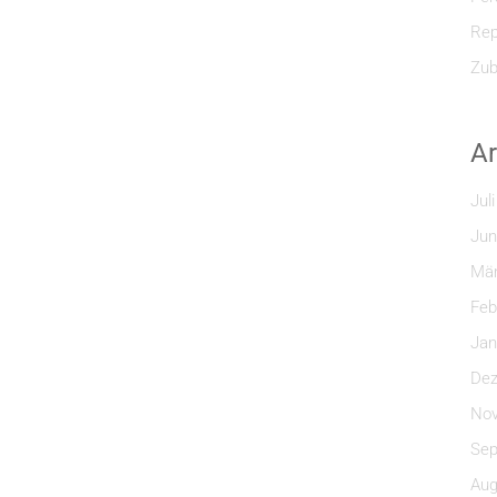
Rep
Zub
Ar
Jul
Jun
Mär
Feb
Jan
Dez
Nov
Sep
Aug