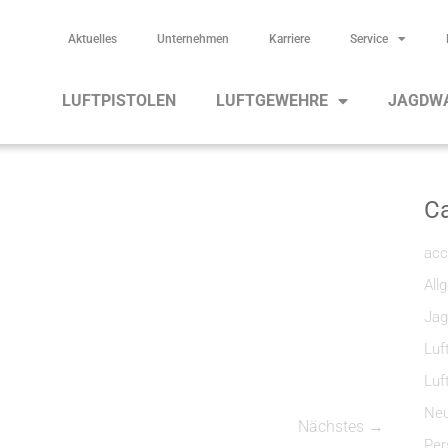
Aktuelles
Unternehmen
Karriere
Service
LUFTPISTOLEN
LUFTGEWEHRE
JAGDW
Ca
acc
All
Jag
Luf
Luf
Neu
Nächstes →
Per