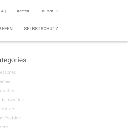
FAQ
Kontakt
Deutsch
AFFEN
SELBSTSCHUTZ
tegories
essories
gemein
dwaffen
tdruckwaffen
tpistolen
e Produkte
sonal