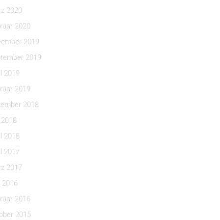
z 2020
ruar 2020
ember 2019
tember 2019
il 2019
ruar 2019
ember 2018
i 2018
il 2018
il 2017
z 2017
 2016
ruar 2016
ober 2015