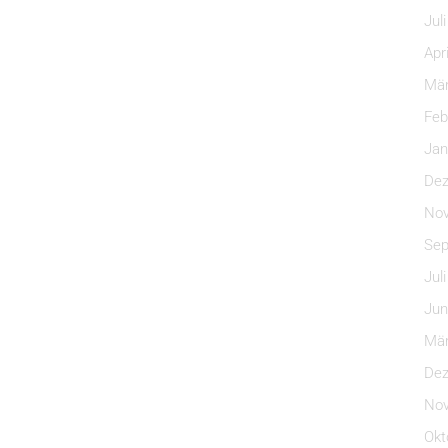
Jul
Apr
Mär
Feb
Jan
Dez
Nov
Sep
Jul
Jun
Mär
Dez
Nov
Okt