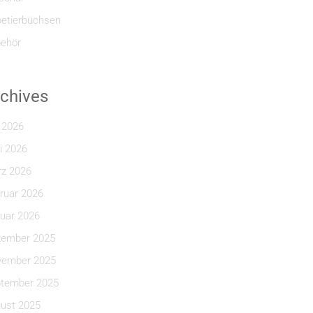
etierbüchsen
ehör
chives
i 2026
i 2026
z 2026
ruar 2026
uar 2026
ember 2025
ember 2025
tember 2025
ust 2025