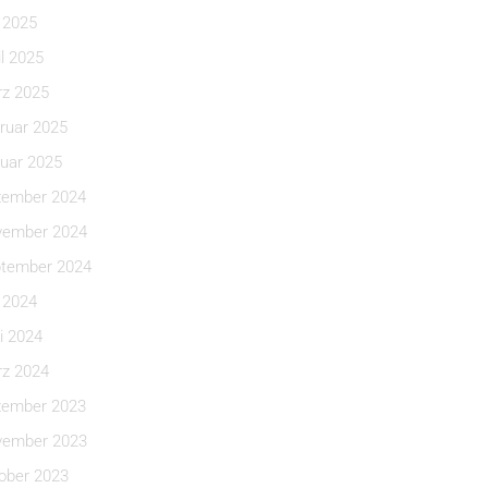
i 2025
il 2025
z 2025
ruar 2025
uar 2025
ember 2024
ember 2024
tember 2024
i 2024
i 2024
z 2024
ember 2023
ember 2023
ober 2023