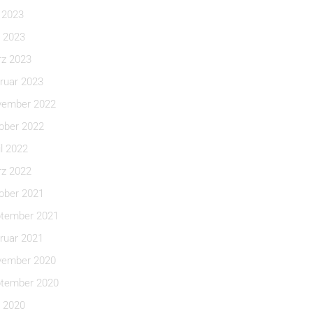
i 2023
 2023
z 2023
ruar 2023
ember 2022
ober 2022
il 2022
z 2022
ober 2021
tember 2021
ruar 2021
ember 2020
tember 2020
 2020