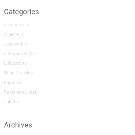
Categories
accessories
Allgemein
Jagdwaffen
Luftdruckwaffen
Luftpistolen
Neue Produkte
Personal
Repetierbüchsen
Zubehör
Archives