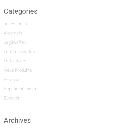
Categories
accessories
Allgemein
Jagdwaffen
Luftdruckwaffen
Luftpistolen
Neue Produkte
Personal
Repetierbüchsen
Zubehör
Archives