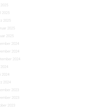
i 2025
il 2025
z 2025
ruar 2025
uar 2025
ember 2024
ember 2024
tember 2024
i 2024
i 2024
z 2024
ember 2023
ember 2023
ober 2023