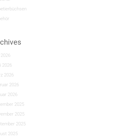
etierbüchsen
ehör
chives
i 2026
i 2026
z 2026
ruar 2026
uar 2026
ember 2025
ember 2025
tember 2025
ust 2025