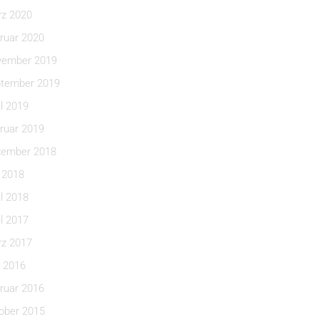
z 2020
ruar 2020
ember 2019
tember 2019
il 2019
ruar 2019
ember 2018
i 2018
il 2018
il 2017
z 2017
 2016
ruar 2016
ober 2015