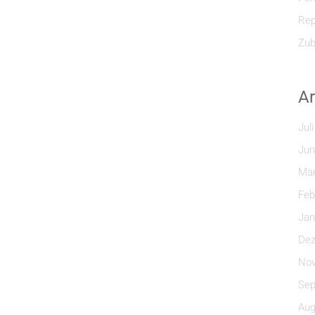
Rep
Zub
Ar
Jul
Jun
Mär
Feb
Jan
Dez
Nov
Sep
Aug