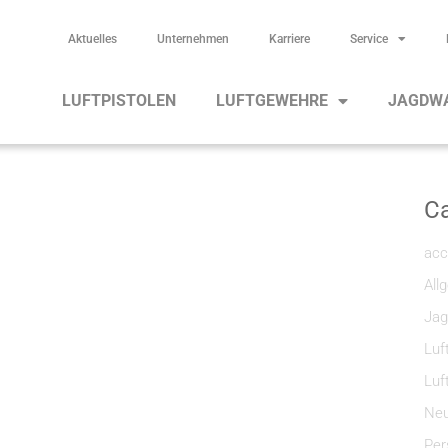
Aktuelles
Unternehmen
Karriere
Service
LUFTPISTOLEN
LUFTGEWEHRE
JAGDW
Ca
acc
All
Jag
Luf
Luf
Neu
Per