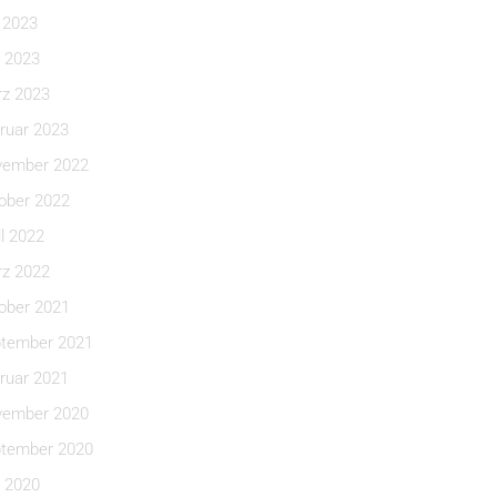
i 2023
 2023
z 2023
ruar 2023
ember 2022
ober 2022
il 2022
z 2022
ober 2021
tember 2021
ruar 2021
ember 2020
tember 2020
 2020