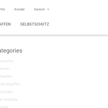
FAQ
Kontakt
Deutsch
AFFEN
SELBSTSCHUTZ
tegories
essories
gemein
dwaffen
tdruckwaffen
tpistolen
e Produkte
sonal