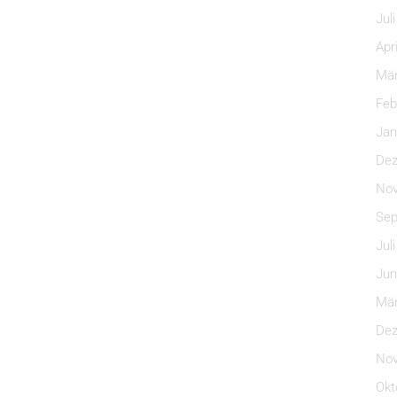
Jul
Apr
Mär
Feb
Jan
Dez
Nov
Sep
Jul
Jun
Mär
Dez
Nov
Okt