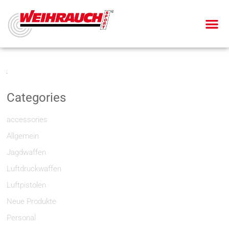
Categories
accessories
Allgemein
Jagdwaffen
Luftdruckwaffen
Luftpistolen
Neue Produkte
Personal