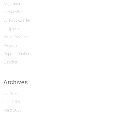
Allgemein
Jagdwaffen
Luftdruckwaffen
Luftpistolen
Neue Produkte
Personal
Repetierbüchsen
Zubehör
Archives
Juli 2026
Juni 2026
März 2026