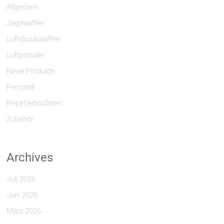
Allgemein
Jagdwaffen
Luftdruckwaffen
Luftpistolen
Neue Produkte
Personal
Repetierbüchsen
Zubehör
Archives
Juli 2026
Juni 2026
März 2026