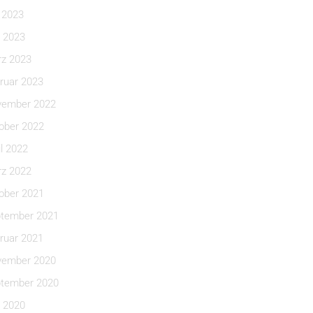
i 2023
 2023
z 2023
ruar 2023
ember 2022
ober 2022
il 2022
z 2022
ober 2021
tember 2021
ruar 2021
ember 2020
tember 2020
 2020