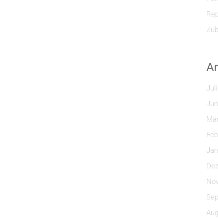
Rep
Zub
Ar
Jul
Jun
Mär
Feb
Jan
Dez
Nov
Sep
Aug