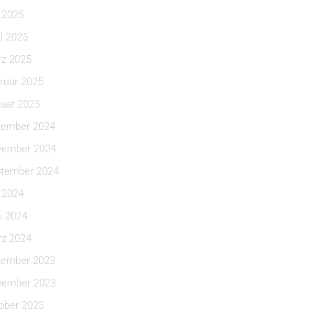
i 2025
il 2025
z 2025
ruar 2025
uar 2025
ember 2024
ember 2024
tember 2024
i 2024
i 2024
z 2024
ember 2023
ember 2023
ober 2023