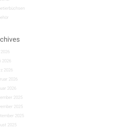
etierbüchsen
ehör
chives
i 2026
i 2026
z 2026
ruar 2026
uar 2026
ember 2025
ember 2025
tember 2025
ust 2025