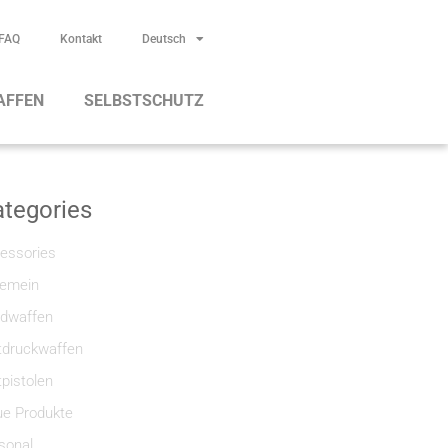
FAQ
Kontakt
Deutsch
AFFEN
SELBSTSCHUTZ
tegories
essories
gemein
dwaffen
tdruckwaffen
tpistolen
e Produkte
sonal