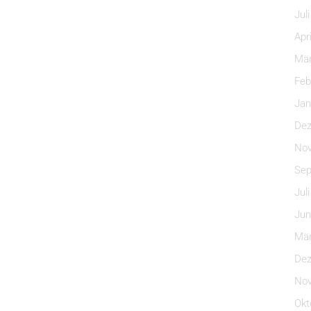
Jul
Apr
Mär
Feb
Jan
Dez
Nov
Sep
Jul
Jun
Mär
Dez
Nov
Okt