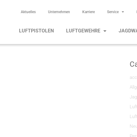
Aktuelles
Unternehmen
Karriere
Service
LUFTPISTOLEN
LUFTGEWEHRE
JAGDW
Ca
acc
All
Jag
Luf
Luf
Neu
Per