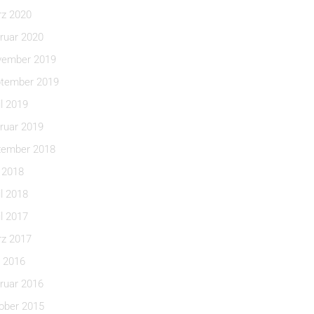
z 2020
ruar 2020
ember 2019
tember 2019
il 2019
ruar 2019
ember 2018
i 2018
il 2018
il 2017
z 2017
 2016
ruar 2016
ober 2015