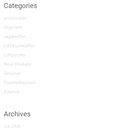
Categories
accessories
Allgemein
Jagdwaffen
Luftdruckwaffen
Luftpistolen
Neue Produkte
Personal
Repetierbüchsen
Zubehör
Archives
Juli 2026