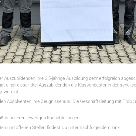
er Auszubildenden ihre 3,5-jährige Ausbildung sehr erfolgreich abges
t einer dieser drei Auszubildenden als Klassenbester in der schulis
gewürdigt.
 den Absolventen ihre Zeugnisse aus. Die Geschäftsleitung mit Thi
aß in unseren jeweiligen Fachabteilungen.
ten und offenen Stellen findest Du unter nachfolgendem Link.