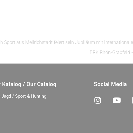
Sport aus Mellrichstadt feiert sein Jubiläum mit international
BRK Rhön-Grabfeld –
 Katalog / Our Catalog
Social Media
 Jagd / Sport & Hunting