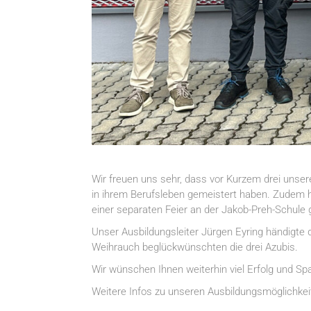
Wir freuen uns sehr, dass vor Kurzem drei unser
in ihrem Berufsleben gemeistert haben. Zudem ha
einer separaten Feier an der Jakob-Preh-Schule 
Unser Ausbildungsleiter Jürgen Eyring händigte
Weihrauch beglückwünschten die drei Azubis.
Wir wünschen Ihnen weiterhin viel Erfolg und Sp
Weitere Infos zu unseren Ausbildungsmöglichkei