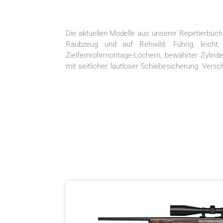
Die aktuellen Modelle aus unserer Repetierbüchs
Raubzeug und auf Rehwild. Führig, leicht,
Zielfernrohrmontage-Löchern, bewährter Zylind
mit seitlicher, lautloser Schiebesicherung. Ver