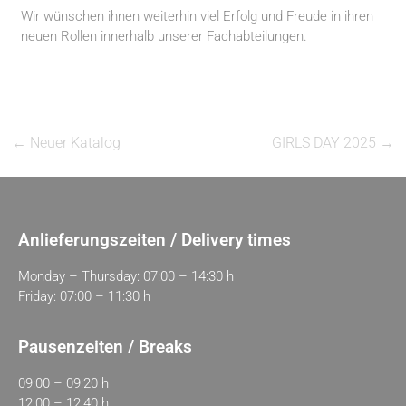
Wir wünschen ihnen weiterhin viel Erfolg und Freude in ihren
neuen Rollen innerhalb unserer Fachabteilungen.
←
Neuer Katalog
GIRLS DAY 2025
→
Anlieferungszeiten / Delivery times
Monday – Thursday: 07:00 – 14:30 h
Friday: 07:00 – 11:30 h
Pausenzeiten / Breaks
09:00 – 09:20 h
12:00 – 12:40 h