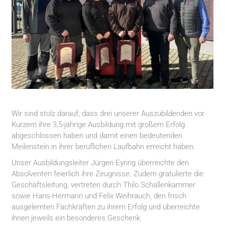
Wir sind stolz darauf, dass drei unserer Auszubildenden vor
Kurzem ihre 3,5-jährige Ausbildung mit großem Erfolg
abgeschlossen haben und damit einen bedeutenden
Meilenstein in ihrer beruflichen Laufbahn erreicht haben.
Unser Ausbildungsleiter Jürgen Eyring überreichte den
Absolventen feierlich ihre Zeugnisse. Zudem gratulierte die
Geschäftsleitung, vertreten durch Thilo Schallenkammer
sowie Hans-Hermann und Felix Weihrauch, den frisch
ausgelernten Fachkräften zu ihrem Erfolg und überreichte
ihnen jeweils ein besonderes Geschenk.