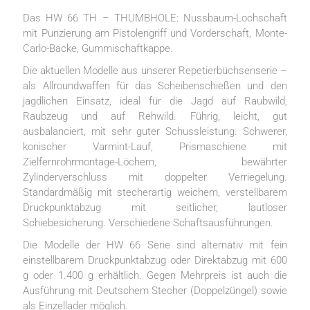
Das HW 66 TH – THUMBHOLE: Nussbaum-Lochschaft
mit Punzierung am Pistolengriff und Vorderschaft, Monte-
Carlo-Backe, Gummischaftkappe.
Die aktuellen Modelle aus unserer Repetierbüchsenserie –
als Allroundwaffen für das Scheibenschießen und den
jagdlichen Einsatz, ideal für die Jagd auf Raubwild,
Raubzeug und auf Rehwild. Führig, leicht, gut
ausbalanciert, mit sehr guter Schussleistung. Schwerer,
konischer Varmint-Lauf, Prismaschiene mit
Zielfernrohrmontage-Löchern, bewährter
Zylinderverschluss mit doppelter Verriegelung.
Standardmäßig mit stecherartig weichem, verstellbarem
Druckpunktabzug mit seitlicher, lautloser
Schiebesicherung. Verschiedene Schaftsausführungen.
Die Modelle der HW 66 Serie sind alternativ mit fein
einstellbarem Druckpunktabzug oder Direktabzug mit 600
g oder 1.400 g erhältlich. Gegen Mehrpreis ist auch die
Ausführung mit Deutschem Stecher (Doppelzüngel) sowie
als Einzellader möglich.