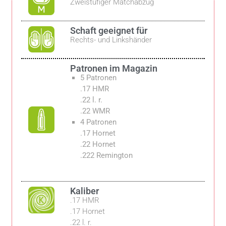
Zweistufiger Matchabzug
Schaft geeignet für
Rechts- und Linkshänder
Patronen im Magazin
5 Patronen
.17 HMR
.22 l. r.
.22 WMR
4 Patronen
.17 Hornet
.22 Hornet
.222 Remington
Kaliber
.17 HMR
.17 Hornet
.22 l. r.