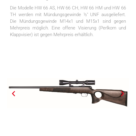
Die Modelle HW 66 AS, HW 66 CH, HW 66 HM und HW 66
TH werden mit Mündungsgewinde ½″ UNF ausgeliefert.
Die Mündungsgewinde M14x1 und M15x1 sind gegen
Mehrpreis möglich. Eine offene Visierung (Perlkorn und
Klappvisier) ist gegen Mehrpreis erhältlich.