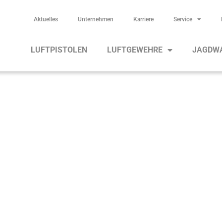
Aktuelles
Unternehmen
Karriere
Service
LUFTPISTOLEN
LUFTGEWEHRE
JAGDW
Luftgewehr HW 110 T/TK