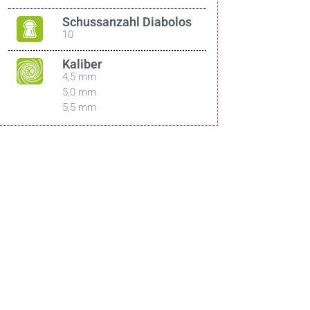
Schussanzahl Diabolos
10
Kaliber
4,5 mm
5,0 mm
5,5 mm