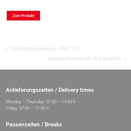
Zum Produkt
←
Produktaktualisierung – HW 110 T
Wiederaufnahme HW 30 S Synthetik
→
Anlieferungszeiten / Delivery times
Monday – Thursday: 07:00 – 14:30 h
Friday: 07:00 – 11:30 h
Pausenzeiten / Breaks