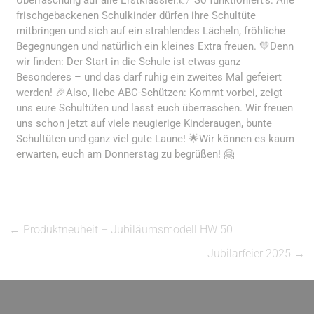
Überraschung auf alle Erstklässler.👉 So funktioniert’s: Alle
frischgebackenen Schulkinder dürfen ihre Schultüte
mitbringen und sich auf ein strahlendes Lächeln, fröhliche
Begegnungen und natürlich ein kleines Extra freuen. 💛Denn
wir finden: Der Start in die Schule ist etwas ganz
Besonderes – und das darf ruhig ein zweites Mal gefeiert
werden! 🎉Also, liebe ABC-Schützen: Kommt vorbei, zeigt
uns eure Schultüten und lasst euch überraschen. Wir freuen
uns schon jetzt auf viele neugierige Kinderaugen, bunte
Schultüten und ganz viel gute Laune! 🌟Wir können es kaum
erwarten, euch am Donnerstag zu begrüßen! 🤗
←
Produktneuheit – Jubiläumsmodell HW 50
Jubilarfeier 2025
→