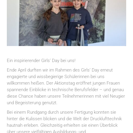
Ein inspirierender Girls’ Day bei uns!
Ende April durften wir im Rahmen des Girls’ Day erneut
engagierte und wissbegierige Schülerinnen bei uns
willkommen heißen. Der Aktionstag eröffnet jungen Frauen
spannende Einblicke in technische Berufsfelder – und genau
diese Chance haben unsere Teilnehmerinnen mit viel Neugier
und Begeisterung genutzt.
Bei einem Rundgang durch unsere Fertigung konnten sie
hinter die Kulissen blicken und die Welt der Drucklufttechnik
hautnah erleben. Gleichzeitig erhielten sie einen Überblick
über unsere vielfältigen Ausbildungs- und