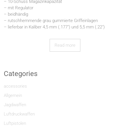
– 10-Schuss Magazinkapazität
– mit Regulator
– beidhändig
– rutschhemmende grau gummierte Griffeinlagen
– lieferbar in Kaliber 4,5 mm (.177″) und 5,5 mm (.22″)
Read more
Categories
accessories
Allgemein
Jagdwaffen
Luftdruckwaffen
Luftpistolen