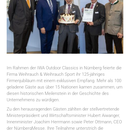
Im Rahmen der IWA Outdoor Classics in Nürnberg feierte die
Firma Weihrauch & Weihrauch Sport ihr 125-jähriges
Firmenjubiläum mit einem exklusiven Empfang. Mehr als 100
geladene Gäste aus über 15 Nationen kamen zusammen, um
diesen historischen Meilenstein in der Geschichte des
Unternehmens zu würdigen.
Zu den herausragenden Gästen zählten der stellvertretende
Ministerpräsident und Wirtschaftsminister Hubert Aiwanger,
Innenminister Joachim Herrmann sowie Peter Ottmann, CEO
der NürnbergMesse. Ihre Teilnahme unterstrich die