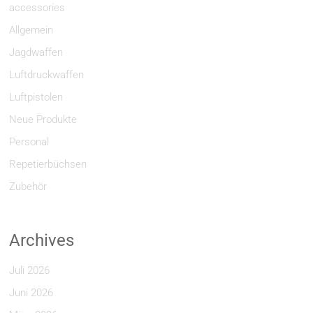
accessories
Allgemein
Jagdwaffen
Luftdruckwaffen
Luftpistolen
Neue Produkte
Personal
Repetierbüchsen
Zubehör
Archives
Juli 2026
Juni 2026