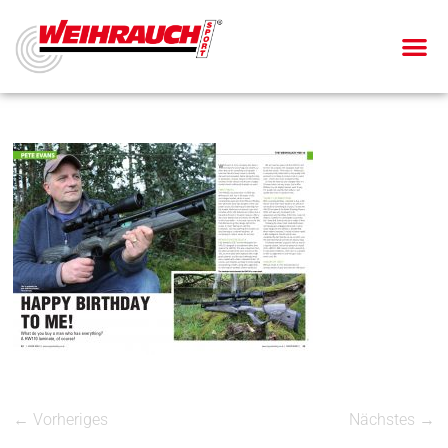
← Vorheriges
Nächstes →