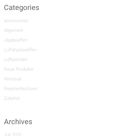
Categories
accessories
Allgemein
Jagdwaffen
Luftdruckwaffen
Luftpistolen
Neue Produkte
Personal
Repetierbüchsen
Zubehör
Archives
Juli 2026