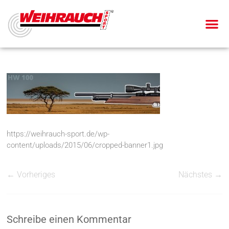
https://weihrauch-sport.de/wp-
content/uploads/2015/06/cropped-banner1.jpg
← Vorheriges
Nächstes →
Schreibe einen Kommentar