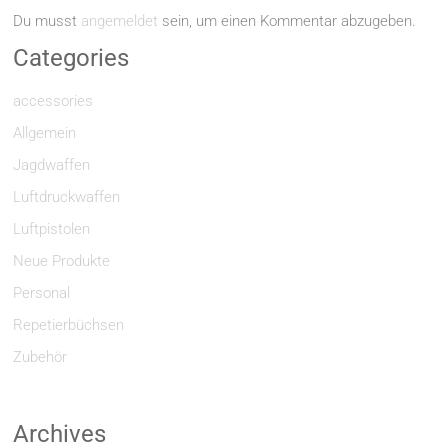
Du musst
angemeldet
sein, um einen Kommentar abzugeben.
Categories
accessories
Allgemein
Jagdwaffen
Luftdruckwaffen
Luftpistolen
Neue Produkte
Personal
Repetierbüchsen
Zubehör
Archives