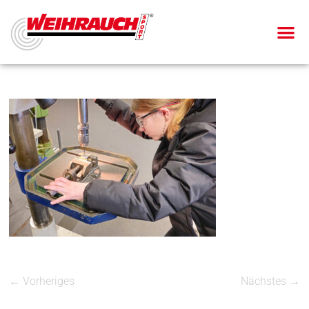
← Vorheriges
Nächstes →