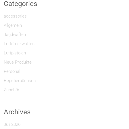
Categories
accessories
Allgemein
Jagdwaffen
Luftdruckwaffen
Luftpistolen
Neue Produkte
Personal
Repetierbüchsen
Zubehör
Archives
Juli 2026