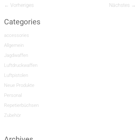
← Vorheriges
Nächstes →
Categories
accessories
Allgemein
Jagdwaffen
Luftdruckwaffen
Luftpistolen
Neue Produkte
Personal
Repetierbüchsen
Zubehör
Archives