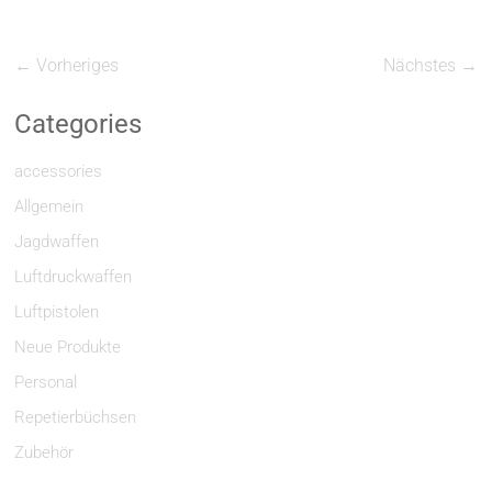
← Vorheriges
Nächstes →
Categories
accessories
Allgemein
Jagdwaffen
Luftdruckwaffen
Luftpistolen
Neue Produkte
Personal
Repetierbüchsen
Zubehör