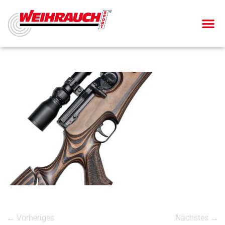
← Vorheriges
Nächstes →