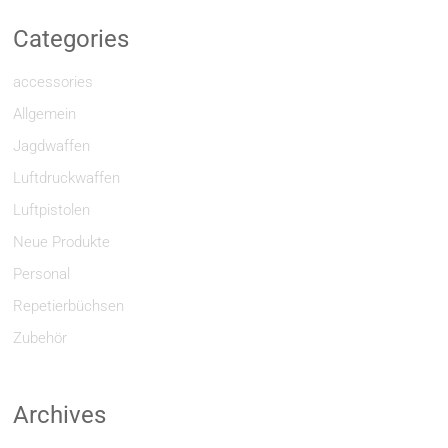
Categories
accessories
Allgemein
Jagdwaffen
Luftdruckwaffen
Luftpistolen
Neue Produkte
Personal
Repetierbüchsen
Zubehör
Archives