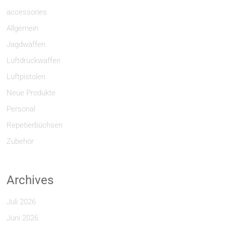
accessories
Allgemein
Jagdwaffen
Luftdruckwaffen
Luftpistolen
Neue Produkte
Personal
Repetierbüchsen
Zubehör
Archives
Juli 2026
Juni 2026