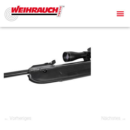
← Vorheriges
Nächstes →