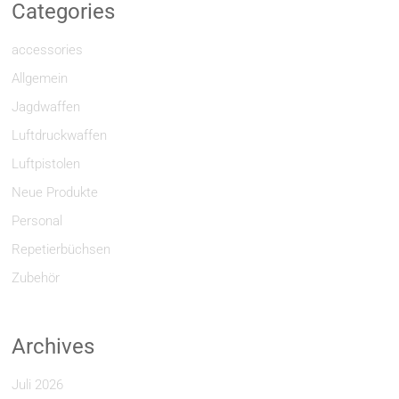
Categories
accessories
Allgemein
Jagdwaffen
Luftdruckwaffen
Luftpistolen
Neue Produkte
Personal
Repetierbüchsen
Zubehör
Archives
Juli 2026