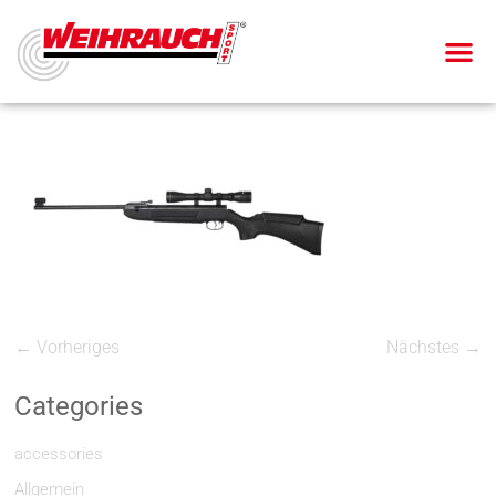
← Vorheriges
Nächstes →
Categories
accessories
Allgemein