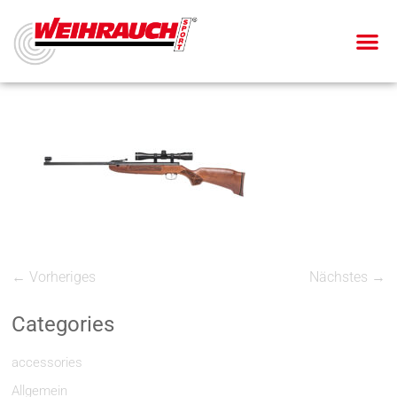
← Vorheriges
Nächstes →
Categories
accessories
Allgemein