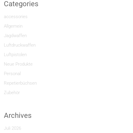
Categories
accessories
Allgemein
Jagdwaffen
Luftdruckwaffen
Luftpistolen
Neue Produkte
Personal
Repetierbüchsen
Zubehör
Archives
Juli 2026