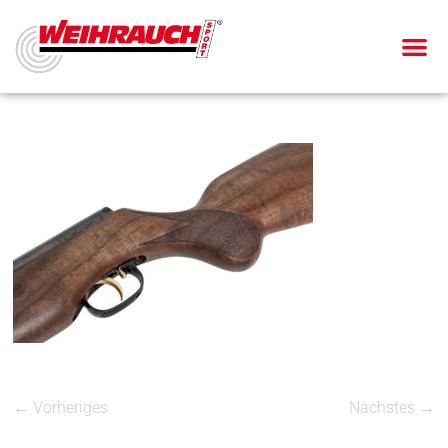
← Vorheriges
Nächstes →