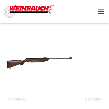
← Vorheriges
Nächstes →