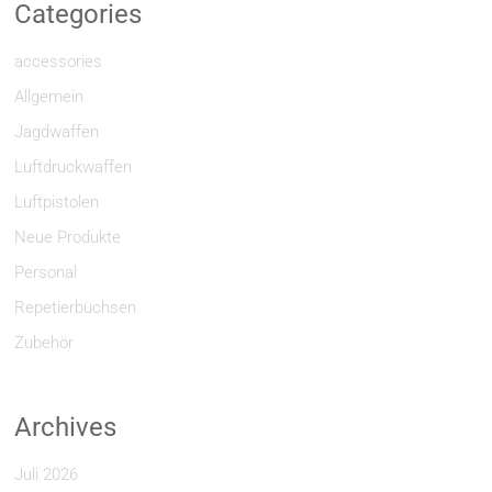
Categories
accessories
Allgemein
Jagdwaffen
Luftdruckwaffen
Luftpistolen
Neue Produkte
Personal
Repetierbüchsen
Zubehör
Archives
Juli 2026