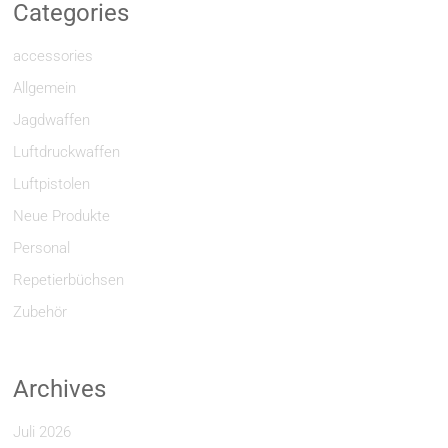
Categories
accessories
Allgemein
Jagdwaffen
Luftdruckwaffen
Luftpistolen
Neue Produkte
Personal
Repetierbüchsen
Zubehör
Archives
Juli 2026