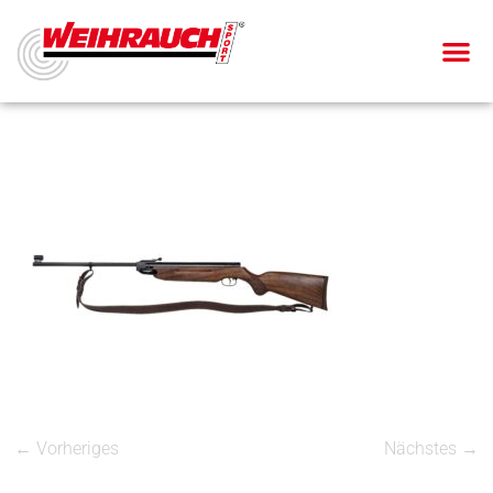
← Vorheriges
Nächstes →