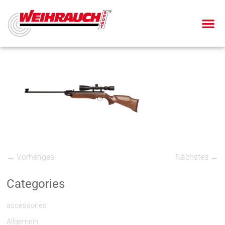
← Vorheriges
Nächstes →
Categories
accessories
Allgemein