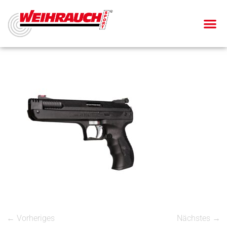
← Vorheriges
Nächstes →