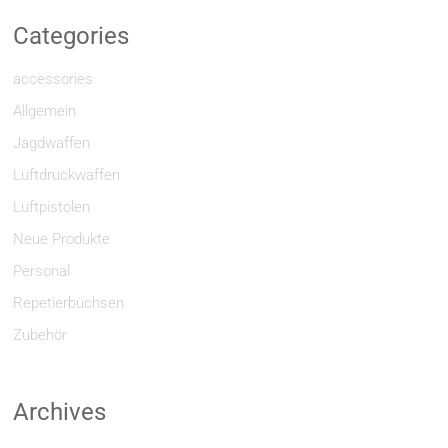
Categories
accessories
Allgemein
Jagdwaffen
Luftdruckwaffen
Luftpistolen
Neue Produkte
Personal
Repetierbüchsen
Zubehör
Archives