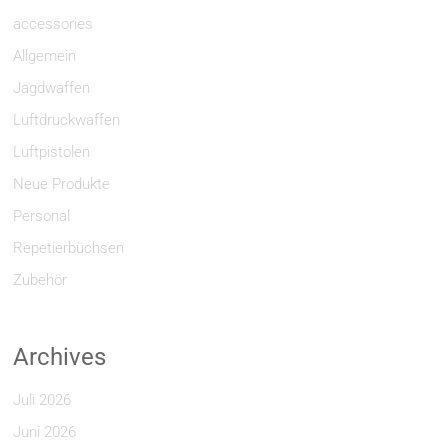
accessories
Allgemein
Jagdwaffen
Luftdruckwaffen
Luftpistolen
Neue Produkte
Personal
Repetierbüchsen
Zubehör
Archives
Juli 2026
Juni 2026