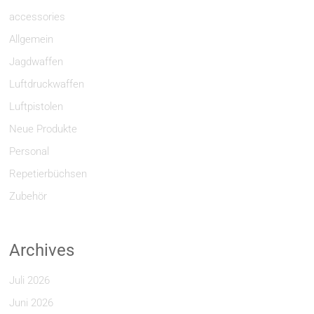
accessories
Allgemein
Jagdwaffen
Luftdruckwaffen
Luftpistolen
Neue Produkte
Personal
Repetierbüchsen
Zubehör
Archives
Juli 2026
Juni 2026