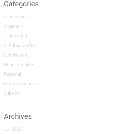
Categories
accessories
Allgemein
Jagdwaffen
Luftdruckwaffen
Luftpistolen
Neue Produkte
Personal
Repetierbüchsen
Zubehör
Archives
Juli 2026