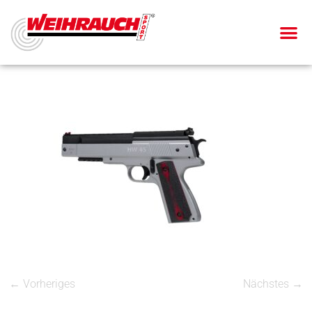
← Vorheriges
Nächstes →