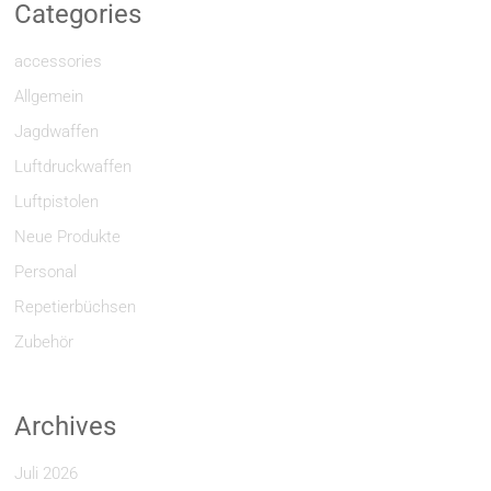
Categories
accessories
Allgemein
Jagdwaffen
Luftdruckwaffen
Luftpistolen
Neue Produkte
Personal
Repetierbüchsen
Zubehör
Archives
Juli 2026