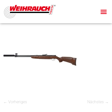
← Vorheriges
Nächstes →