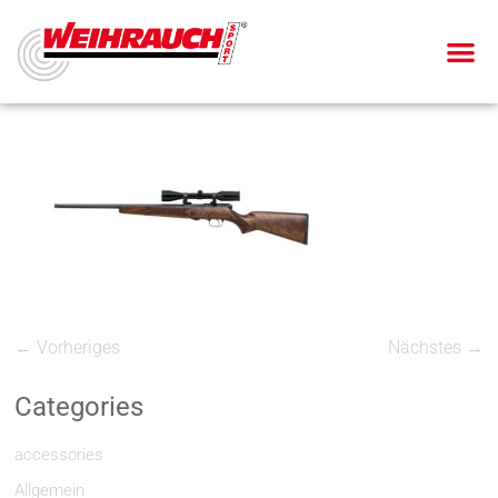
← Vorheriges
Nächstes →
Categories
accessories
Allgemein