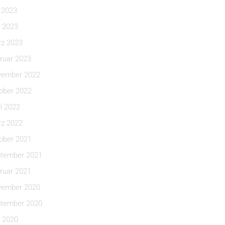
i 2023
 2023
z 2023
ruar 2023
ember 2022
ober 2022
il 2022
z 2022
ober 2021
tember 2021
ruar 2021
ember 2020
tember 2020
 2020