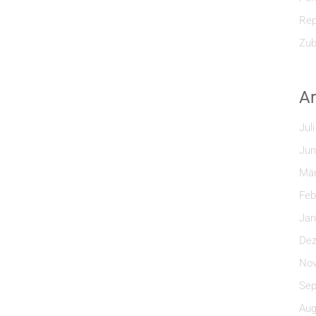
Rep
Zub
Ar
Jul
Jun
Mär
Feb
Jan
Dez
Nov
Sep
Aug