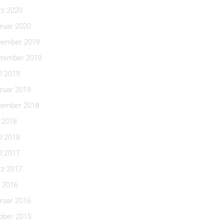
z 2020
ruar 2020
ember 2019
tember 2019
il 2019
ruar 2019
ember 2018
i 2018
il 2018
il 2017
z 2017
 2016
ruar 2016
ober 2015