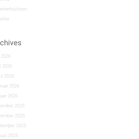
etierbüchsen
ehör
chives
i 2026
i 2026
z 2026
ruar 2026
uar 2026
ember 2025
ember 2025
tember 2025
ust 2025