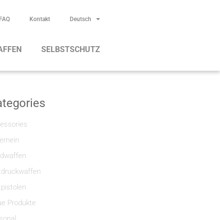
FAQ
Kontakt
Deutsch
AFFEN
SELBSTSCHUTZ
tegories
essories
gemein
dwaffen
tdruckwaffen
tpistolen
e Produkte
sonal