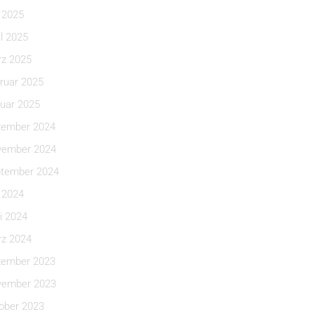
i 2025
il 2025
z 2025
ruar 2025
uar 2025
ember 2024
ember 2024
tember 2024
i 2024
i 2024
z 2024
ember 2023
ember 2023
ober 2023