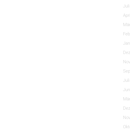
Jul
Apr
Mär
Feb
Jan
Dez
Nov
Sep
Jul
Jun
Mär
Dez
Nov
Okt