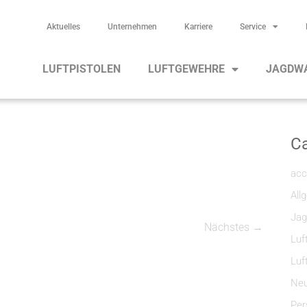
Aktuelles
Unternehmen
Karriere
Service
LUFTPISTOLEN
LUFTGEWEHRE
JAGDW
Ca
acc
All
Jag
Nächstes →
Luf
Luf
Neu
Per