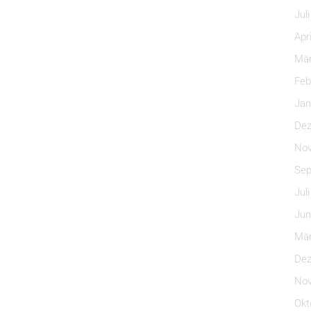
Jul
Apr
Mär
Feb
Jan
Dez
Nov
Sep
Jul
Jun
Mär
Dez
Nov
Okt