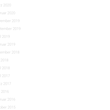
z 2020
ruar 2020
ember 2019
tember 2019
il 2019
ruar 2019
ember 2018
i 2018
il 2018
il 2017
z 2017
 2016
ruar 2016
ober 2015