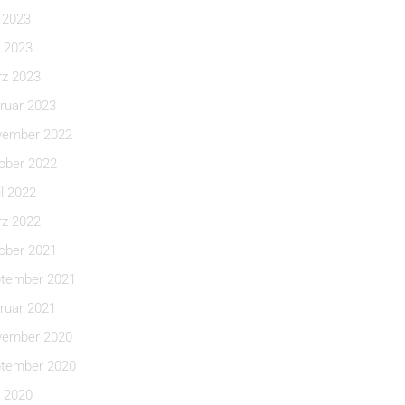
i 2023
 2023
z 2023
ruar 2023
ember 2022
ober 2022
il 2022
z 2022
ober 2021
tember 2021
ruar 2021
ember 2020
tember 2020
 2020