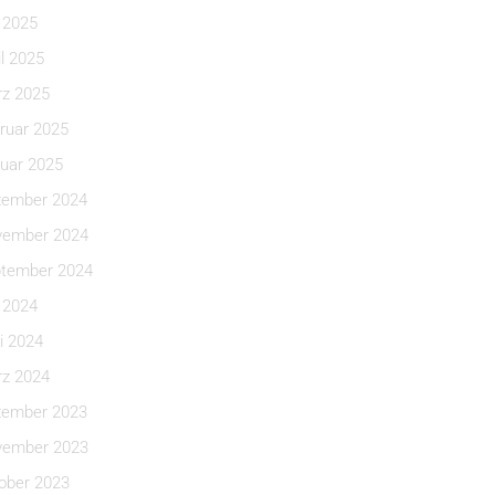
i 2025
il 2025
z 2025
ruar 2025
uar 2025
ember 2024
ember 2024
tember 2024
i 2024
i 2024
z 2024
ember 2023
ember 2023
ober 2023