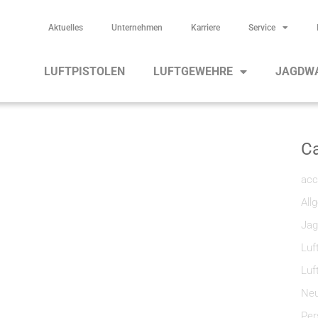
Aktuelles
Unternehmen
Karriere
Service
LUFTPISTOLEN
LUFTGEWEHRE
JAGDW
Ca
acc
All
Jag
Luf
Luf
Neu
Per