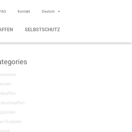
FAQ
Kontakt
Deutsch
AFFEN
SELBSTSCHUTZ
tegories
essories
gemein
dwaffen
tdruckwaffen
tpistolen
e Produkte
sonal