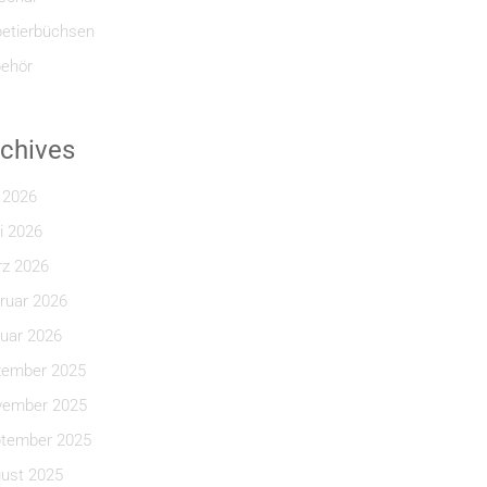
etierbüchsen
ehör
chives
i 2026
i 2026
z 2026
ruar 2026
uar 2026
ember 2025
ember 2025
tember 2025
ust 2025