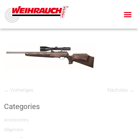
← Vorheriges
Nächstes →
Categories
accessories
Allgemein