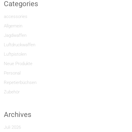
Categories
accessories
Allgemein
Jagdwaffen
Luftdruckwaffen
Luftpistolen
Neue Produkte
Personal
Repetierbüchsen
Zubehör
Archives
Juli 2026