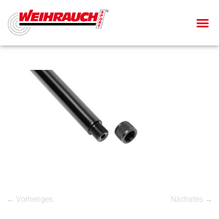
← Vorheriges
Nächstes →