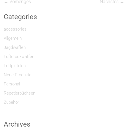
← Vorheriges
Nächstes →
Categories
accessories
Allgemein
Jagdwaffen
Luftdruckwaffen
Luftpistolen
Neue Produkte
Personal
Repetierbüchsen
Zubehör
Archives