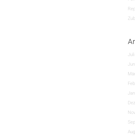
Rep
Zub
Ar
Jul
Jun
Mär
Feb
Jan
Dez
Nov
Sep
Aug