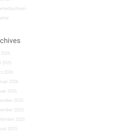
etierbüchsen
ehör
chives
i 2026
i 2026
z 2026
ruar 2026
uar 2026
ember 2025
ember 2025
tember 2025
ust 2025