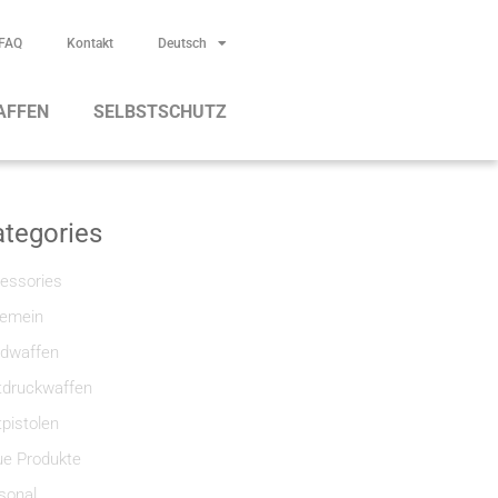
FAQ
Kontakt
Deutsch
AFFEN
SELBSTSCHUTZ
tegories
essories
gemein
dwaffen
tdruckwaffen
tpistolen
e Produkte
sonal