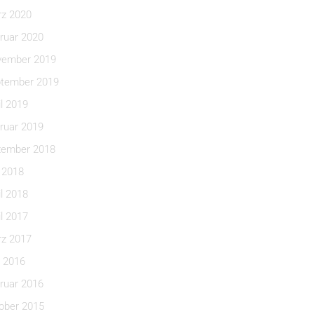
z 2020
ruar 2020
ember 2019
tember 2019
il 2019
ruar 2019
ember 2018
i 2018
il 2018
il 2017
z 2017
 2016
ruar 2016
ober 2015