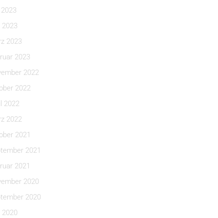
i 2023
 2023
z 2023
ruar 2023
ember 2022
ober 2022
il 2022
z 2022
ober 2021
tember 2021
ruar 2021
ember 2020
tember 2020
 2020