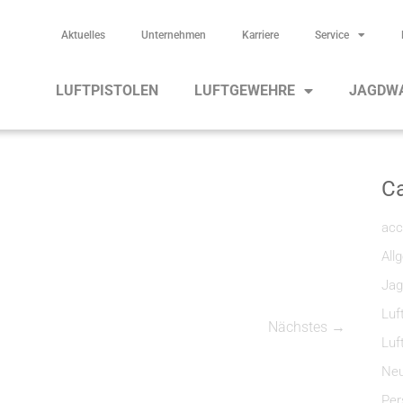
Aktuelles
Unternehmen
Karriere
Service
LUFTPISTOLEN
LUFTGEWEHRE
JAGDW
Ca
acc
All
Jag
Luf
Nächstes →
Luf
Neu
Per