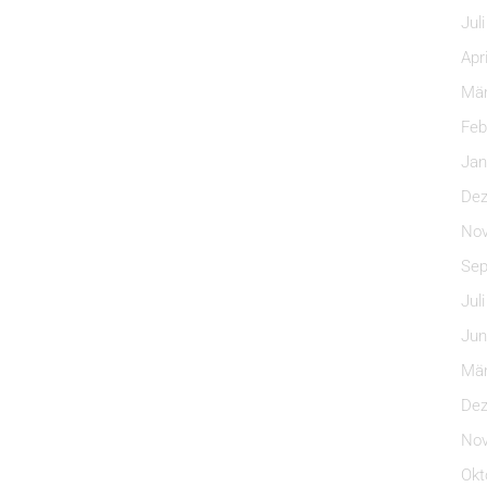
Jul
Apr
Mär
Feb
Jan
Dez
Nov
Sep
Jul
Jun
Mär
Dez
Nov
Okt