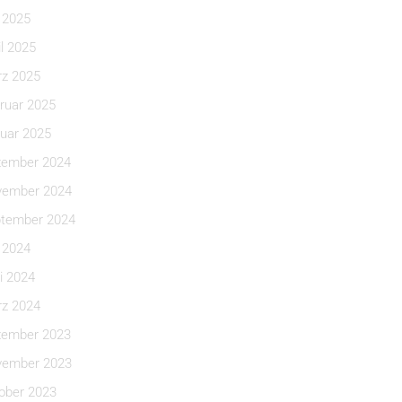
i 2025
il 2025
z 2025
ruar 2025
uar 2025
ember 2024
ember 2024
tember 2024
i 2024
i 2024
z 2024
ember 2023
ember 2023
ober 2023