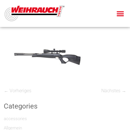
← Vorheriges
Nächstes →
Categories
accessories
Allgemein