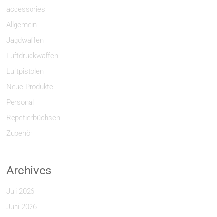
accessories
Allgemein
Jagdwaffen
Luftdruckwaffen
Luftpistolen
Neue Produkte
Personal
Repetierbüchsen
Zubehör
Archives
Juli 2026
Juni 2026