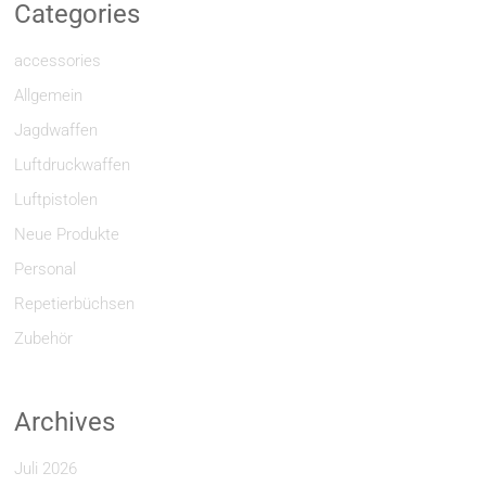
Categories
accessories
Allgemein
Jagdwaffen
Luftdruckwaffen
Luftpistolen
Neue Produkte
Personal
Repetierbüchsen
Zubehör
Archives
Juli 2026