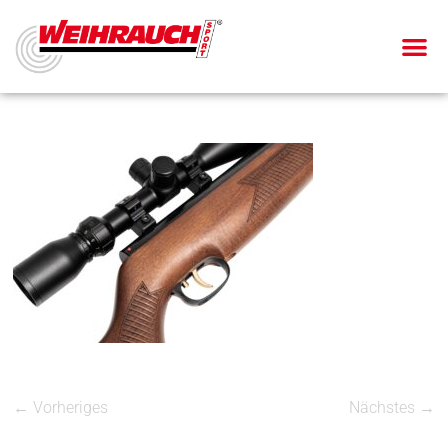
← Vorheriges
Nächstes →