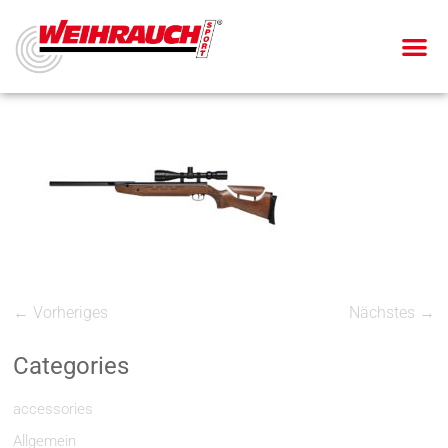
← Vorheriges
Nächstes →
Categories
accessories
Allgemein